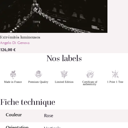
Extrémités lumineuses
Angelo Di Genova
126,00 €
Nos labels
Made in France
Premium Quality
Limited Edition
Certificate of
1 Print 1 Tree
authenticity
Fiche technique
Couleur
Rose