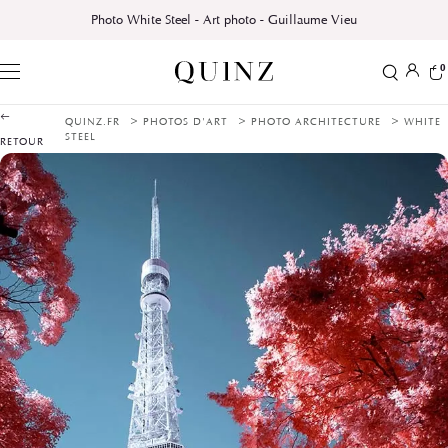
Photo White Steel - Art photo - Guillaume Vieu
0
>
>
>
QUINZ.FR
PHOTOS D'ART
PHOTO ARCHITECTURE
WHITE
STEEL
RETOUR