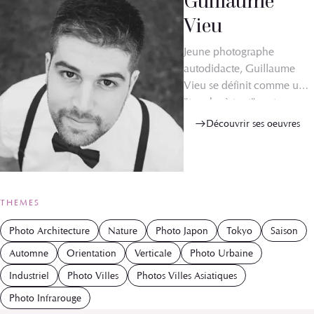
Guillaume
Vieu
Jeune photographe
autodidacte, Guillaume
Vieu se définit comme un
"touche à tout" en terme
de photographie. Paysage,
Découvrir ses oeuvres
portrait, photo
événementielle, photo
infrarouge, il cultive sa
curiosité dans la pluralité.
THEMES
Photo Architecture
Nature
Photo Japon
Tokyo
Saison
Automne
Orientation
Verticale
Photo Urbaine
Industriel
Photo Villes
Photos Villes Asiatiques
Photo Infrarouge