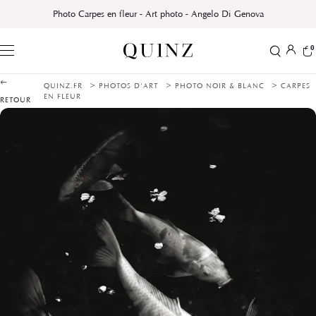
Photo Carpes en fleur - Art photo - Angelo Di Genova
0
>
>
>
QUINZ.FR
PHOTOS D'ART
PHOTO NOIR & BLANC
CARPES
EN FLEUR
RETOUR