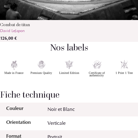
Combat de titan
David LeJapon
126,00 €
Nos labels
Made in France
Premium Quality
Limited Edition
Certificate of
1 Print 1 Tree
authenticity
Fiche technique
Couleur
Noir et Blanc
Orientation
Verticale
Format
Portrait